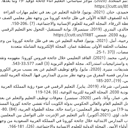
2. الأمم المتحدة. (2020). موجز سياساتي: التعليم أثناء جائحة كوفيد -19 وما بعدها.
https://cutt.us/
3. الحميدي، حنان. (2021، يونيو). فاعلية التعليم عن بعد في تعليم مهارات القراءة
تابة للصفوف الثلاثة الأولى في ظل جائحة كورونا من وجهة نظر معلمي الصف 
 الزرقاء. المجلة العربية للعلوم الإنسانية والاجتماعية، (7) ،206-150.
4. الخالدي، البندري. (2019، سبتمبر8). بوابة المستقبل- التحول نحو التعليم الرق
. https://cutt.us/iTR8T
5. الرحبية، أمل. (2021، يونيو). فعالية التعليم عن بعد في ظل جائحة كورونا من وج
علمات الحلقة الأولى بسلطنة عمان. المجلة الإلكترونية الشاملة متعددة
ت، ((37 ،1-25.
6. الزغبي، محمد. (2021). الفاقد التعليمي خلال جائحة فيروس كورونا: مفهومه وتق
 واستراتيجيات استدراكه. مجلة العلوم التربوية (3) العدد 33،577-543.
7. الشديفات، منيرة. (2020، مايو). واقع توظيف التعليم عن بعد بسبب مرض الكورون
دارس قصبة المفرق من وجهة نظر مديري المدارس فيها. المجلة العربية للنشر
1)،.207-185
8. الشمراني، شرعاء. (2019، يناير). التعليم الرقمي في ضوء رؤية المملكة العربية
ية للتربية النوعية، (6) .124-119
9. صفر، عمار، وآغا، ناصر. (2020، سبتمبر). معوقات توظيف التعليم والتعلم عن 
 التعليم العام والعالي الحكومي بدولة الكويت أثناء تفشي جائحة كورونا المست
لة الطفولة العربية، (84) .80-21
10. عابد، لؤي. (2021،أكتوبر). تأثير التعليم عبر الإنترنت على التواصل بين المعلمين
 المدارس الابتدائية خلال جائحة كورونا في المملكة العربية السعودية من وجه
لياء الأمور. المجلة الدولية للعلوم الإنسانية والاجتماعية، (26)، 181-166.