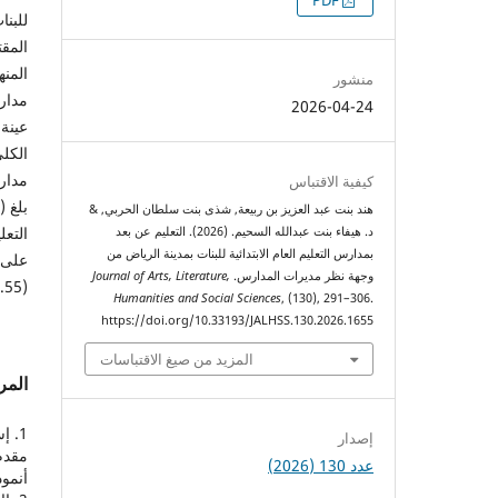
التنزيلات
PDF
للبن
المق
المن
منشور
2026-04-24
الكلي
مدارس
كيفية الاقتباس
هند بنت عبد العزيز بن ربيعة, شذى بنت سلطان الحربي, &
د. هيفاء بنت عبدالله السحيم. (2026). التعليم عن بعد
بمدارس التعليم العام الابتدائية للبنات بمدينة الرياض من
على 
وجهة نظر مديرات المدارس.
Journal of Arts, Literature,
(3.55 من 5).
Humanities and Social Sciences
, (130), 291–306.
https://doi.org/10.33193/JALHSS.130.2026.1655
المزيد من صيغ الاقتباسات
المر
إصدار
مقدم]
عدد 130 (2026)
أنموذ