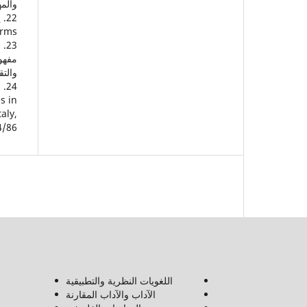
والمه
rms/
مفهوم
والتق
d
s in
aly,
/86.
اللغويات النظرية والتطبيقية
الآداب والآداب المقارنة