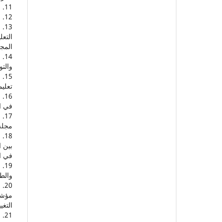
11. العساف، صالح. (2006). المدخل إلى البحث في العلوم السلوكية. مكتبة العبيكان.
12. عمر، أحمد. (2008). معجم اللغة العربية المعاصرة. عالم الكتب.
التعل
المجلة
والتو
تعليم. eek.com/edu/online-education
في الت
مجلة ا
بين ا
في الج
والطب
مؤشرا
التغيير.tt.us/mU6Xj