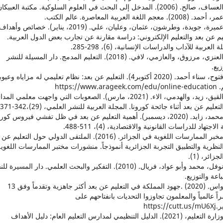
13. عميرة، جويدة، وطرشون، عثمان، وعليان، علي. (2019، يناير). خصائص وأهدا
يم عن بعد والتعليم الإلكتروني: دراسة مقارنة عن تجارب بعض الدول العربية.
 العربية للآداب والدراسات الإنسانية، (6)، 298-285.
14. العنزي، مرزوق، والعازمي، لافي. (2018). التعليم المدمج. دار المسيلة للنشر
زيع.
15. فتوح، سناء أحمد. (2020 أكتوبر4). التعليم عن بعد: نظام تعليمي له مزاياه وعيو
https://www.arag
16. القيق، زيد، والهدمي، الاء. (2021، مارس). الصعوبات التي واجهت معلمي ا
عليم عن بعد أثناء جائحة كورونا. المجلة العربية للنشر العلمي، (29)،342-371.
17. محمد، زايد. (2020، ديسمبر). أهمية التعليم عن بعد في ظل تفشي فيروس كور
لاجتهاد للدراسات القانونية والاقتصادية، (4)، 511-488.
18. مخبر الممارسات اللغوية في الجزائر. (2016). الملتقى الدولي حول التعليم
لنظرية والتطبيق التجربة الجزائرية أنموذجاً. منشورات مختبر الممارسات اللغوي
زائر، (1).
19. نوفل، محمد وأبو عواد، فريال. (2010). التفكير والبحث العلمي. دار المسيرة 
اعة والتوزيع.
20. واس. (2020) .جهود المملكة في التعليم عن بعد أكثر جاهزية وتقدماً وفق 13
ً عالمياً والمعلمون تجاوزوا التحديات بانفتاحهم على
https://cu
21. وزارة التعليم، (2021). الدليل التنظيمي لمدارس التعليم العام: دليل الأهداف