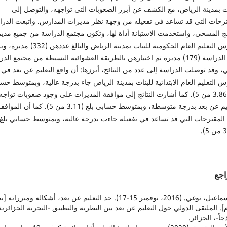
ات بمدينة الرياض، مع الكشف عن أبرز الصعوبات التي تواجهه، والتوصل إلى
ترحات التي قد تساعد في تفعيله من وجهة نظر مديرات المدارس. واتبعت الدر
هج المسحي، واستخدمت الاستبانة أداة لها، وتكون مجتمع الدراسة من جميع مدي
مدارس التعليم العام الحكومية للبنات بمدينة الرياض والبالغ عد
عينة الدراسة (179) مديرة تم اختيارهن بالطريقة العشوائية البسيطة من مجتمع الد
، وقد توصلت الدراسة إلى عدد من النتائج، أبرزها: أن واقع التعليم عن بعد في
 التعليم العام الابتدائية للبنات بمدينة الرياض جاء بدرجة عالية، وبمتوسط حس
بلغ (3.86 من 5). كما أشارت النتائج إلى موافقة المديرات على وجود صعوبات تواجه
التعليم عن بعد بدرجة متوسطة، وبمتوسط حسابي بلغ (3.11 من 5). كما أن المو
المقترحات التي قد تساعد في تفعيله جاءت بدرجة عالية، وبمتوسط حسابي بلغ
اجع
1. إسماعيل، نوغي. (2016، نوفمبر 15-17). حد التعليم عن بعد، أشكاله ومبررات
. الملتقى الدولي حول التعليم عن بعد بين النظرية والتطبيق -التجربة الجزائرية
جاً-، الجزائر.