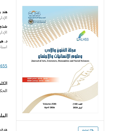
هند ب
الإدا
شذى 
الإدا
د. هي
استاذ
1655
الكلم
الحكو
الم
هدفت 