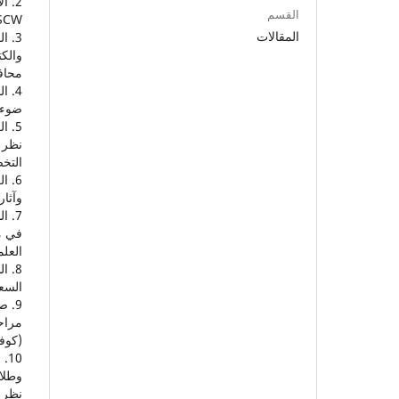
القسم
BSCW
المقالات
والك
محافظة
ضوء رؤية 2030. شمس
نظر م
التخصصا
وآثاره
في م
العلمي، (9
السعودية 2030. المجلة العرب
مراحل
(كوفيد-19) من وجهة نظر المعلمين: دراسة حالة. مج
وطلاب
نظر أو