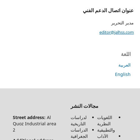
اتصال الدعم الفني
تحرير
editor@jal
ة
En
جميع
مجالات النشر
الحقوق
محفوظة
اللغويات
لدراسات
Al
Street address:
لـ مجلة
النظرية
التاريخية
Quoz Industrial area
الفنون
والتطبيقية
الدراسات
2
والأدب
الآداب
الجغرافية
وعلوم