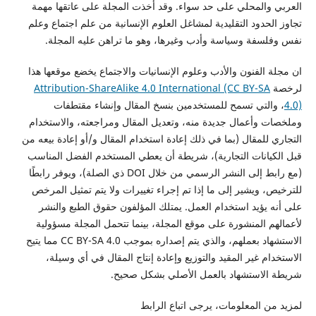
والمحلي على حد سواء. وقد أخذت المجلة على عاتقها مهمة
لحدود التقليدية لمشاغل العلوم الإنسانية من علم اجتماع وعلم
سفة وسياسة وأدب وغيرها، وهو ما تراهن عليه المجلة.
 الفنون والأدب وعلوم الإنسانيات والاجتماع يخضع موقعها هذا
Attribution-ShareAlike 4.0 International (CC BY-SA
التي تسمح للمستخدمين بنسخ المقال وإنشاء مقتطفات
 وأعمال جديدة منه، وتعديل المقال ومراجعته، والاستخدام
 للمقال (بما في ذلك إعادة استخدام المقال و/أو إعادة بيعه من
يانات التجارية)، شريطة أن يعطي المستخدم الفضل المناسب
(مع رابط إلى النشر الرسمي من خلال DOI ذي الصلة)، ويوفر رابطًا
، ويشير إلى ما إذا تم إجراء تغييرات ولا يتم تمثيل المرخص
 يؤيد استخدام العمل. يمتلك المؤلفون حقوق الطبع والنشر
م المنشورة على موقع المجلة، بينما تتحمل المجلة مسؤولية
الاستشهاد بعملهم، والذي يتم إصداره بموجب CC BY-SA 4.0 مما يتيح
ام غير المقيد والتوزيع وإعادة إنتاج المقال في أي وسيلة،
الاستشهاد بالعمل الأصلي بشكل صحيح.
ن المعلومات، يرجى اتباع الرابط