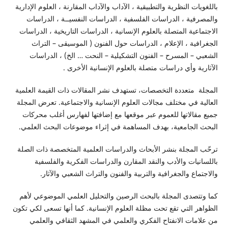
ت النظرية والتطبيقية ، الآداب والآداب المقارنة ، العلوم الإدارية
ية ، الدراسات الفلسفية ، الدراسات النفسيــة ، الدراسات
عية المتصلة بالعلوم الإنسانية ، الدراسات التاريخية ، الدراسات
ية ، الإعلام ، الدراسات حول الفنون ( الموسيقى – التراث
– المسرح – الفنون التشكيلية – النحت … الخ) ، الدراسات
ة وأي دراسات متصلة بالعلوم الإنسانية الأخرى .
متعددة التخصصات، تستهدف نشر المقالات ذات القيمة العلمية
 في مختلف مجالات العلوم الإنسانية والاجتماعية. تعرض المجلة
الاتها للعموم عبر موقعها مع إضافتها لفهارس أغلب محركات
لجامعية، بهدف المساهمة في إثراء موضوعات البحث العلمي.
لمجلة بنشر الأبحاث والدراسات العلمية المتخصصة ذات الصلة
يات والأدب والنقد المقارن والدراسات الفكرية والفلسفية
اع والجغرافية والتربية والفنون والتراث الشعبي والآثار.
صدى المجلة بالبحث الرصين والتحليل العلمي الموضوعي لأهم
 التي تقع تحت مظلة العلوم الإنسانية. كما أنها تسعى لكي تكون
ات الانفتاح الفكري والعلمي في المشهد الثقافي والعلمي