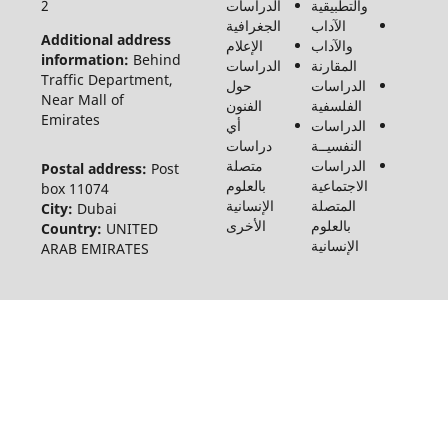
والتطبيقية
الدراسات
2
والأدب
الآداب
الجغرافية
وعلوم
Additional address
والآداب
الإعلام
الإنسانيات
information:
Behind
المقارنة
الدراسات
والاجتماع
Traffic Department,
الدراسات
حول
©2026
Near Mall of
الفلسفية
الفنون
Emirates
الدراسات
أي
النفسيــة
دراسات
الدراسات
متصلة
Postal address:
Post
الاجتماعية
بالعلوم
box 11074
المتصلة
الإنسانية
City:
Dubai
بالعلوم
الأخرى
Country:
UNITED
الإنسانية
ARAB EMIRATES