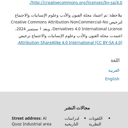
.
http://creativecommons.org/licenses/by-s
 تم اعتماد مجلة الفنون والأدب وعلوم الإنسانيات والاجتماع
لترخيص Creative Commons Attribution-NonCommercial-No
Derivatives 4.0 International License، وبعد 1 سبتمبر 2024،
مجلة الفنون والأدب وعلوم الإنسانيات والاجتماع ترخيص
.
Attribution-ShareAlike 4.0 International (CC BY-
ة
En
جميع
مجالات النشر
الحقوق
محفوظة
اللغويات
لدراسات
Al
Street address:
لـ مجلة
النظرية
التاريخية
Quoz Industrial area
الفنون