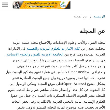
ة
/
عن المجلة
لمجلة
فنون والأدب وعلوم الإنسانيات والاجتماع مجلة علمية دولية
تصدر عن
كلية الامارات للعلوم التربوية والنفسية
في الامارات
 المتحدة وهي فرع من
الجامعة الاوربية للفنون والعلوم الانسانية
بورغ، النمسا ، حيث تعتمد في نشرها للبحوث على التحرير
جعة من قبل كادر متخصص حيث تتبع نظام مراجعة مهني
واحترافي (Peer Review) كأساس في عملية تقييم وتحكيم البحوث قبل
كما أنها تصدر بصورة دورية وان جميع البحوث الصادرة تنشر
بشكل مفتوح (Open-Access)على موقع المجلة ويمكن الوصول إلى
وث في كل عدد أو إصدار بشكل مباشر عبر رابط البحث. تقوم
بنشر البحوث الأصيلة المبتكرة ذات الصلة بأي حقل من حقول
لإنسانية التالية باللغتين العربية والانكليزية وفي بعض اللغات
 بحسب صلة موضوع المادة البحثية المنشورة وهي تختص