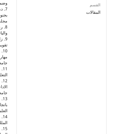
وضمان ج
القسم
المقالات
بجنوب
مجلة 
والياته
تقويم
مهارا
جامعة 
التعل
الادا
جامعة ا
باتجا
العلمي
الملك 