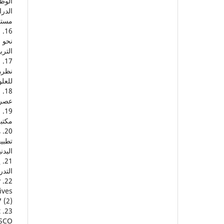
الوظي
الدر
مستو
الترب
للعلو
عصر ا
مكتبة 
تطبي
البدني
التدر
y
ives
(2).
t
SCO.