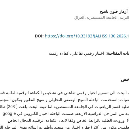
 أزهار حنون ناصح
التربية، الجامعة المستنصرية، العراق
DOI:
https://doi.org/10.33193/JALHSS.130.2026.
ات المفتاحية:
اختبار رقمي تفاعلي، كفاءة رقمية
لخص
البحث الى تصميم اختبار رقمي تفاعلي في تشخيص الكفاءة الرقمية لطلبة قس
ضيات, استخدمت الباحثة المنهج الوصفي التحليلي و منهج التطوير وتكون المجتم
من طلبة قسم الرياضيات في الجامعة المستنصرية اما عي
وطالبة من المراحل الدراسية الاربعة, صممت الباحثة اختبار الكتروني في google
form وزودت الطلبة بالرابط الخاص وفقا لابعاد الكفاءة الرقمية المجال الخاص
بالمتعلمين, مكون من (29 ) فقرة اختيار من متعدد وأظهرت النتائج تفوق المرحلة الث