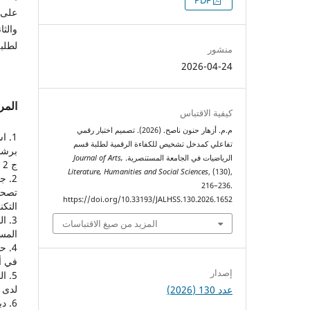
التنزيلات
PDF
على 
والثا
لطلبة
منشور
2026-04-24
المر
كيفية الاقتباس
م.م. أزهار حنون ناصح. (2026). تصميم اختبار رقمي
تفاعلي كمدخل تشخيص للكفاءة الرقمية لطلبة قسم
الرياضيات في الجامعة المستنصرية.
Journal of Arts,
ج 2 .
Literature, Humanities and Social Sciences
, (130),
216–236.
تصحي
https://doi.org/10.33193/JALHSS.130.2026.1652
التكن
المزيد من صيغ الاقتباسات
المسي
في أز
إصدار
لدى ط
عدد 130 (2026)