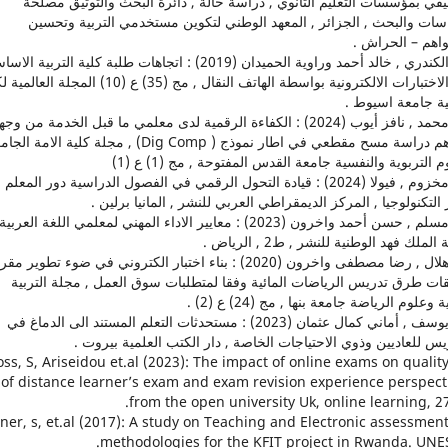
في بمؤسسات التعليم الثانوي , دراسة حالة , دائرة البحث والتوثيق مصلحة
اسات والبحث , الجزائر , المعهد الوطني لتكوين مستخدمي التربية وتحسين
اهم – الحراش .
16. الكندري , خالد أحمد وراوية الحميدان (2019) : اتجاهات طلبة كلية التربية ال
نحو الاختبارات الالكترونية بواسطة الهاتف النقال , مج (35) ع (10) المجلة 
ية جامعة اسيوط .
17. محمد , نافز أيوب (2024) : الكفاءة الرقمية لدى معلمي ما قبل الخدمة من وج
نظرهم دراسة مسح مقطعي في اطار نموذج ( Dig Comp) , مجلة كلية الامة 
م التربوية والنفسية جامعة القدس المفتوحة , مج (1) ع (1)
18. مخزوم , فيولا (2024) : قيادة التحول الرقمي في الفصول الدراسية دور المعل
لتكنولوجيا , المركز الديمقراطي العربي للنشر , المانيا برلين .
19. مسلم , حسن أحمد واخرون (2023) : معايير الاداء المهني لمعلمي اللغة العربية
الملك فهد الوطنية للنشر , ط2 , الرياض .
20. هلال , رضا مصطفى واخرون (2020) : بناء اختبار الكتروني في ضوء تطوير مق
قات طرق تدريس الرياضات المائية وفقا لمتطلبات سوق العمل , مجلة التربية
ة وعلوم الرياضة جامعة بنها , مج (24) ع (2) .
21. يوسف , أماني كمال عثمان (2023) : مستحدثات التعلم المستند الى الدماغ في
يس للعاديين وذوي الاحتياجات الخاصة , دار الكتب العلمية بيروت .
 Cross, S, Ariseidou et.al (2023): The impact of online exams on qualit
of distance learner’s exam and exam revision experience perspect
from the open university Uk, online learning, 27 
 Horner, s, et.al (2017): A study on Teaching and Electronic assessmen
methodologies for the KFIT project in Rwanda. UNE