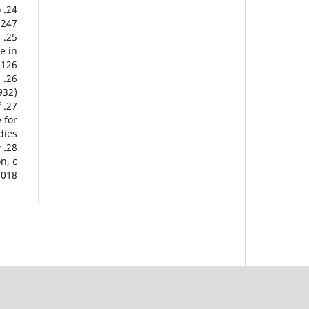
o
247.
s
e in
126.
l
32).
f
 for
ies.
y
n, c
2018