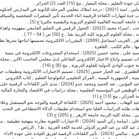
ودة التعليم , مجلة المعيار , مج (15) العدد (2) الجزائر .
7. دماس , امنة (2021) : درجة امتلاك معلمي المرحلة الثانوية في المدارس الحكوم
 جدة لمهارات الكفاءة الرقمية اثناء الخدمة تأثير المتغيرات الشخصية والسياقية
جامعة المدينة العالمية للعلوم التربوية والنفسية ماليزيا ع (5) .
8. رجب , اسراء محمد (2022) : التحول الرقمي في التعليم الجامعي مفهومه واهدا
 , مجلة العلوم التربوية كلية التربية بقنا , ع (50) ص ( 54 – 77 ) .
9. زاهر , الغريب اسماعيل (2009) : المقررات الالكترونية تصميمها انتاجها نشرها ت
ها , عالم الكتب , القاهرة .
10. سيد علي , محمد حسين (2025) : استخدام المشروعات الالكترونية في تنمية
ت تصميم وانتاج الاختبار الالكتروني التفاعلي لدى معلمي الحاسب الالي , مجلة
جنوب الوادي الدولية للعلوم التربوية , مج (8) ع (14) .
11. الظفيري , عبد الجبار حسين (2025) : تصميم الاختبارات الالكترونية وتطبيق
يمية , الجمهورية اليمنية , المركز التعليمي لتكنولوجيا التعليم , كتاب الكتروني
12. عبد المؤمن , عبد الحميد ومحمد حدو (2024) : مدى تأثير الكفاءات الرقمية على
ء الوظيفي في المؤسسة التعليمية , مجلة دراسات في الاقتصاد والتجارة المالية
لجزائر , مج (13) ع (1)
13. عبد الوهاب , محمود أحمد (2025) : الكفاءة الرقمية والتوجه نحو المستقبل وع
هات طلبة الدراسات العليا نحو استخدام تطبيقات الذكاء الاصطناعي في البحث
 , مجلة كلية التربية جامعة الازهر , ع (205) ج (3)
14. علي , اسامة زكي السيد (2024) : الاختبارات اللغوية مقاربة منهجية تطبيقية ,
عبد الله بن عبد العزيز الدولي لخدمة اللغة العربية , ط1 , الرياض .
15. فريد , سالمي (2023) : تأثير الكفاءات الرقمية لفريق القيادة على جودة الاداء