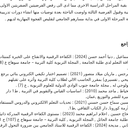
بقية المراحل الدراسية الاخرى مما ادى الى رفض الفرضيتين الصفريتين الاولى
نية وقبول الفرضية الثالثة واوصت الباحثة بعدة توصيات منها انشاء دورات تدريبية
 المرحلة الاولى في بداية مسارهم الجامعي لتقليص الفجوة المهارية لديهم .
اجع
1. اسماعيل , دنيا أحمد حسن (2024) : الكفاءة الرقمية والانفتاح على الخبرة كمنبئا
2. جرجس , ماريان ميلاد منصور (2021) : تصميم اختبار تكيفي الكتروني بنائي برجع 
حي , تفسيري) بمقرر الحاسب الالي لطلاب كلية التربية وأثره على تقبلهم
ولوجي له , مجلة جامعة جنوب الوادي الدولية للعلوم التربوية , ع (7) .
3. الخياط , ماجد محمد (2010) : اساسيات القياس والتقويم في التربية , ط1 دار
رة للنشر والتوزيع ,عمان.
4. حسين سماح حسن حسني (2021) : تحديات التعلم الالكتروني والدروس المستفا
مة كورونا, دار الكتاب الثقافي ,ط1.
5. الحاج حسين , احلام ابراهيم محمد (2023) : مستوى الكفاءة الرقمية المدركة ذاتيا
لبة جامعة الحائل , المجلة التربوية , كلية التربية – جامعة سوهاج ع (107) ج 1 .
6. دبابي , مديحة (2024) : الكفاءة الرقمية للاستاذ الجامعي بين ضرورة التحول ال