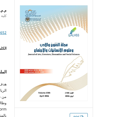
م.م.
كلية 
1652
الكلم
الم
هدف 
الريا