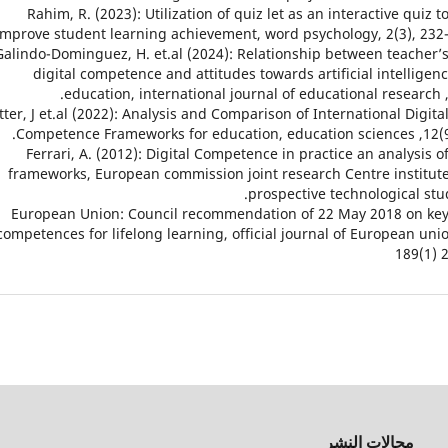
24. Rahim, R. (2023): Utilization of quiz let as an interactive quiz t
improve student learning achievement, word psychology, 2(3), 232-
25. Galindo-Dominguez, H. et.al (2024): Relationship between teacher’
digital competence and attitudes towards artificial intelligenc
education, international journal of educational research ,
 Matter, J et.al (2022): Analysis and Comparison of International Digita
Competence Frameworks for education, education sciences ,12(9
27. Ferrari, A. (2012): Digital Competence in practice an analysis o
frameworks, European commission joint research Centre institute
prospective technological stud
28. European Union: Council recommendation of 22 May 2018 on ke
competences for lifelong learning, official journal of European unio
189(1) 
مجالات النشر