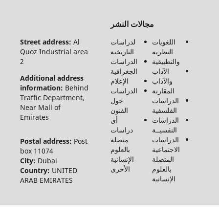
جميع
مجالات النشر
الحقوق
محفوظة
اللغويات
لدراسات
Al
Street address:
لـ مجلة
النظرية
التاريخية
Quoz Industrial area
الفنون
والتطبيقية
الدراسات
2
والأدب
الآداب
الجغرافية
وعلوم
Additional address
والآداب
الإعلام
الإنسانيات
information:
Behind
المقارنة
الدراسات
والاجتماع
Traffic Department,
الدراسات
حول
©2026
Near Mall of
الفلسفية
الفنون
Emirates
الدراسات
أي
النفسيــة
دراسات
الدراسات
متصلة
Postal address:
Post
الاجتماعية
بالعلوم
box 11074
المتصلة
الإنسانية
City:
Dubai
بالعلوم
الأخرى
Country:
UNITED
الإنسانية
ARAB EMIRATES