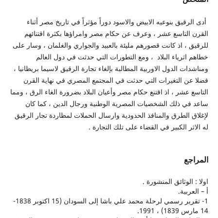
قيق بنوعيه الابيض والاسود دوراً مؤثراً في تاريخ مصر أثناء
لتاسع عشر ، وعرف عن حكام مصر وامراؤها بكثرة اقتنائهم
، اذ كانت قصورهم مليئة بالعبيد والجواري والغلمان ، وسار على
ثرياء البلاد ، ومع التطورات التي حدثت في دول العالم
 الدول الاوربية المطالبة بإلغاء تجارة الرقيق لاسيما بريطانيا ،
 التغيرات التي حدثت في المجتمع المصري في نهاية القرن
عشر ، اذ اقتنع حكام مصر وأعيان البلاد بضرورة الغاء الرق ، ومما
 ذلك الشخصيات المصرية الوطنية ورجال الدين ، كما كان
الطرق والمنافذ الحدودية وارسال الحملات لمطاردة تجار الرقيق
ر الكبير في القضاء على تلك التجارة .
ع
لوثائق المنشورة .
بية.
1- تقرير رسمي لرحلة محمد علي باشا إلى السودان (15 اكتوبر 1838-