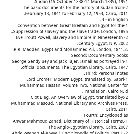
Sudan (15 October 1838-14 March 1839),
2-The basic documents for the history of Sudan
February 13, 1841 to February 12, 1953, Cairo
B - in E
1-Convention between Great Breitain and Egypt fo
Suppression of slavery and the slave trade, London,
2- Eve Troutt Powell, Slavery and Empire in Nineete
Century Egypt, N.P
Second: Documentary
1-George Gendy Bey and Jack Tajer, Ismail as portray
official documents, The Egyptian Library, Cairo
Third: Personal
1-Lord Cromer, Modern Egypt, translated by: 
Muhammad Hassan, Volume Two, National Cent
Translation, Cair
2-Clot Bieg, An Overview of Egypt, translate
Muhammad Masoud, National Library and Archives 
Cairo
Fourth: Encyclo
1-Anwar Mahmoud Zanati, Dictionary of Historical Te
The Anglo-Egyptian Library, Cairo
2-Abdel-Wahab Al-Kayyali, Encyclopedia of Politics, Pa