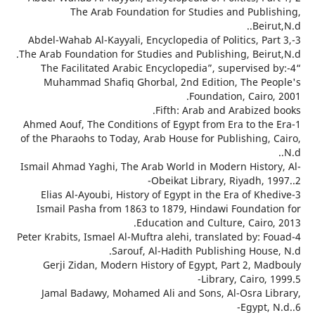
The Arab Foundation for Studies and Publi
Beiru
3-Abdel-Wahab Al-Kayyali, Encyclopedia of Politics, Pa
The Arab Foundation for Studies and Publishing, Beiru
“4-The Facilitated Arabic Encyclopedia”, supervised
Muhammad Shafiq Ghorbal, 2nd Edition, The Pe
Foundation, Cairo
Fifth: Arab and Arabized 
1-Ahmed Aouf, The Conditions of Egypt from Era to th
of the Pharaohs to Today, Arab House for Publishing, 
Ismail Ahmad Yaghi, The Arab World in Modern Histor
Obeikat Library, Riyadh, 1
3-Elias Al-Ayoubi, History of Egypt in the Era of Kh
Ismail Pasha from 1863 to 1879, Hindawi Foundati
Education and Culture, Cairo,
4-Peter Krabits, Ismael Al-Muftra alehi, translated by: 
Sarouf, Al-Hadith Publishing House
Gerji Zidan, Modern History of Egypt, Part 2, Ma
Library, Cairo, 
Jamal Badawy, Mohamed Ali and Sons, Al-Osra Li
Egypt, 