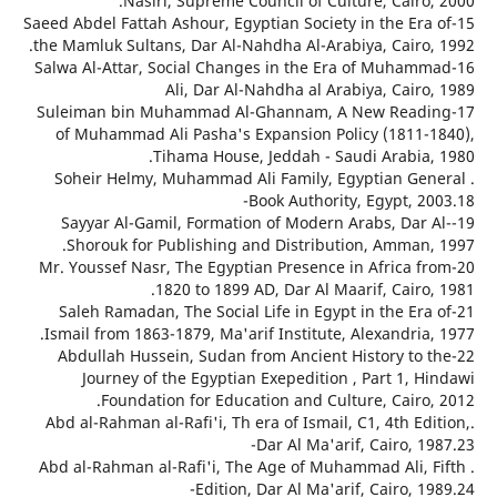
Nasiri, Supreme Council of Culture, Cairo
15-Saeed Abdel Fattah Ashour, Egyptian Society in the Era
the Mamluk Sultans, Dar Al-Nahdha Al-Arabiya, Cairo,
16-Salwa Al-Attar, Social Changes in the Era of Muham
Ali, Dar Al-Nahdha al Arabiya, Cair
17-Suleiman bin Muhammad Al-Ghannam, A New Read
of Muhammad Ali Pasha's Expansion Policy (1811-
Tihama House, Jeddah - Saudi Arabia,
. Soheir Helmy, Muhammad Ali Family, Egyptian Ge
Book Authority, Egypt, 2
19-Sayyar Al-Gamil, Formation of Modern Arabs, Dar 
Shorouk for Publishing and Distribution, Amman,
20-Mr. Youssef Nasr, The Egyptian Presence in Africa f
1820 to 1899 AD, Dar Al Maarif, Cairo
21-Saleh Ramadan, The Social Life in Egypt in the Er
Ismail from 1863-1879, Ma'arif Institute, Alexandria
22-Abdullah Hussein, Sudan from Ancient History to 
Journey of the Egyptian Exepedition , Part 1, H
Foundation for Education and Culture, Cairo,
.Abd al-Rahman al-Rafi'i, Th era of Ismail, C1, 4th Ed
Dar Al Ma'arif, Cairo, 1
. Abd al-Rahman al-Rafi'i, The Age of Muhammad Ali, 
Edition, Dar Al Ma'arif, Cairo, 1