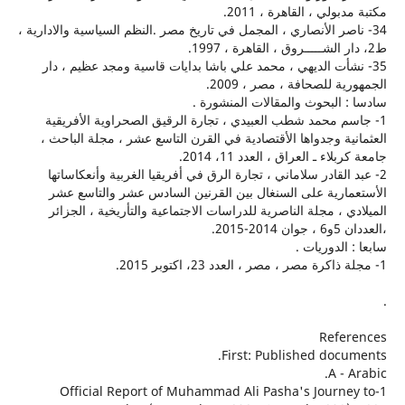
ولي ، القاهرة ، 2011.
اصر الأنصاري ، المجمل في تاريخ مصر .النظم السياسية والادارية ،
نشأت الديهي ، محمد علي باشا بدايات قاسية ومجد عظيم ، دار
ة للصحافة ، مصر ، 2009.
 البحوث والمقالات المنشورة .
م محمد شطب العبيدي ، تجارة الرقيق الصحراوية الأفريقية
ية وجدواها الأقتصادية في القرن التاسع عشر ، مجلة الباحث ،
اء ـ العراق ، العدد 11، 2014.
 القادر سلاماني ، تجارة الرق في أفريقيا الغربية وأنعكاساتها
ارية على السنغال بين القرنين السادس عشر والتاسع عشر
ي ، مجلة الناصرية للدراسات الاجتماعية والتأريخية ، الجزائر
-2015.
الدوريات .
Refe
First: Published docu
A - 
1-Official Report of Muhammad Ali Pasha's Journ