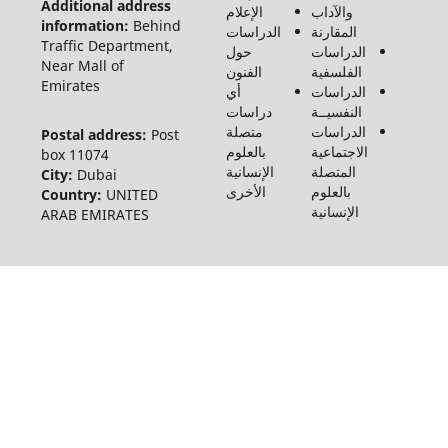
Additional address
والآداب
الإعلام
الإنسانيات
information:
Behind
المقارنة
الدراسات
والاجتماع
Traffic Department,
الدراسات
حول
©2026
Near Mall of
الفلسفية
الفنون
Emirates
الدراسات
أي
النفسيــة
دراسات
الدراسات
متصلة
Postal address:
Post
الاجتماعية
بالعلوم
box 11074
المتصلة
الإنسانية
City:
Dubai
بالعلوم
الأخرى
Country:
UNITED
الإنسانية
ARAB EMIRATES