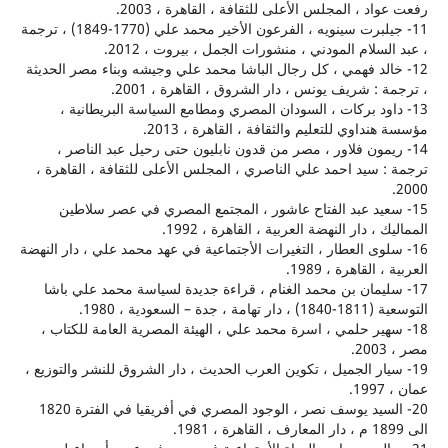
د ، المجلس الأعلى للثقافة ، القاهرة ، 2003.
11- جيلبرت سينويه ، الفرعون الأخير محمد علي (1770-1849) ، ترجمة
سلام المودني ، منشورات الجمل ، بيروت ، 2012.
خالد فهمي ، كل رجال الباشا محمد علي وجيشه وبناء مصر الحديثة
: شريف يونس ، دار الشروق ، القاهرة ، 2001.
اود بركات ، السودان المصري ومطامع السياسة البريطانية ،
داوي للتعليم والثقافة ، القاهرة ، 2013.
ريمون فلاور ، مصر من قدون نابليون حتى رحيل عبد الناصر ،
 سيد احمد علي الناصري ، المجلس الأعلى للثقافة ، القاهرة ،
سعيد عبد الفتاح عاشور ، المجتمع المصري في عصر سلاطين
، دار النهضة العربية ، القاهرة ، 1992.
لوى العطار ، التغيرات الأجتماعية في عهد محمد علي ، دار النهضة
القاهرة ، 1989.
سليمان بن محمد الغنام ، قراءة جديدة لسياسة محمد علي باشا
– السعودية ، 1980.
هير حلمي ، اسرة محمد علي ، الهيئة المصرية العامة للكتاب ،
يار الجميل ، تكوين العرب الحديث ، دار الشروق للنشر والتوزيع ،
20- السيد يوسف نصر ، الوجود المصري في أفريقيا في الفترة 1820