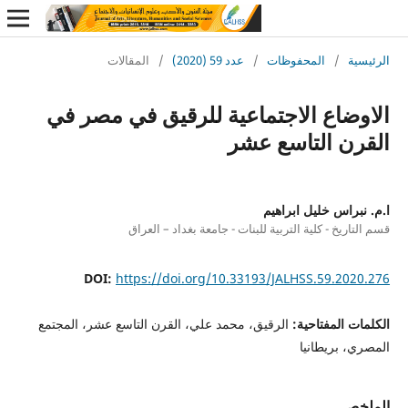
ة
/
المحفوظات
/
عدد 59 (2020)
/
المقالات
ضاع الاجتماعية للرقيق في مصر في
ن التاسع عشر
راس خليل ابراهيم
ريخ - كلية التربية للبنات - جامعة بغداد – العراق
DOI:
https://doi.org/10.33193/JALHSS.59.20
 المفتاحية:
الرقيق، محمد علي، القرن التاسع عشر، المجتمع
 بريطانيا
ص