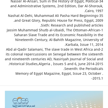
34-Nasser Al-Ansari, Sum in the History of Egypt, Polit
and Administrative Systems, 2nd Edition, Dar Al-Sh
Cairo
35-Nashat Al-Dehi, Muhammad Ali Pasha Hard Beginni
and Great Glory, Republic House for Press, Egypt,
Sixth: Research and published ar
1-Jassim Muhammad Shutb al-Ubaidi, The Ottoman-Afr
Saharan Slave Trade and its Economic Feasibility 
Nineteenth Century, Al-Bahith Magazine, Univers
Karbala, Issue 11
2-Abd al-Qadir Salamani, The slave trade in West Afric
its colonial repercussions on Senegal between the six
and nineteenth centuries AD, Nasiriyah Journal of Soci
Historical Studies,Algeria , Issues 5 and 6, June 201
Seventh: the Perio
. Memory of Egypt Magazine, Egypt, Issue 23, Oc