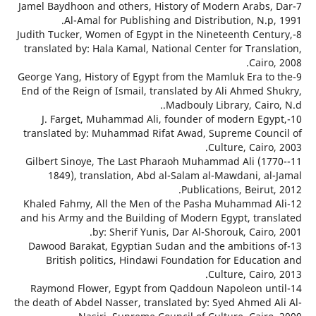
7-Jamel Baydhoon and others, History of Modern Arabs,
Al-Amal for Publishing and Distribution, N.p
8-Judith Tucker, Women of Egypt in the Nineteenth Cen
translated by: Hala Kamal, National Center for Transl
Cairo
9-George Yang, History of Egypt from the Mamluk Era t
End of the Reign of Ismail, translated by Ali Ahmed S
Madbouly Library, Cairo
10-J. Farget, Muhammad Ali, founder of modern Egy
translated by: Muhammad Rifat Awad, Supreme Coun
Culture, Cairo
11-Gilbert Sinoye, The Last Pharaoh Muhammad Ali (17
1849), translation, Abd al-Salam al-Mawdani, al
Publications, Beirut
12-Khaled Fahmy, All the Men of the Pasha Muhammad 
and his Army and the Building of Modern Egypt, tran
by: Sherif Yunis, Dar Al-Shorouk, Cairo
13-Dawood Barakat, Egyptian Sudan and the ambitions
British politics, Hindawi Foundation for Educati
Culture, Cairo
14-Raymond Flower, Egypt from Qaddoun Napoleon un
the death of Abdel Nasser, translated by: Syed Ahmed A