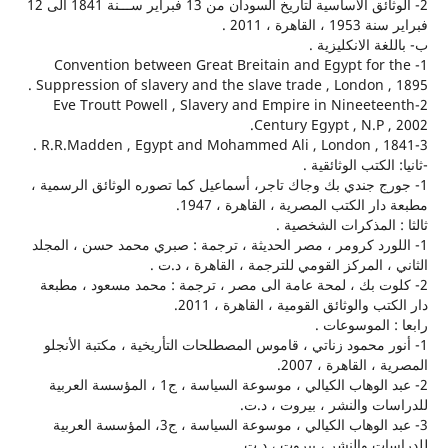
2- الوثائق الاساسية لتأريخ السودان من 13 فبراير ســـنة 1841 الى 12
اهرة ، 2011 .
ة الانكليزية .
1- Convention between Great Breitain and Egypt for
Suppression of slavery and the slave trade , London ,
2-Eve Troutt Powell , Slavery and Empire in Nineet
Century Egypt , N.P 
لكتب الوثائقية .
ج جندي بك وجاك تاجر، أسماعيل كما تصوره الوثائق الرسمية ،
ر الكتب المصرية ، القاهرة ، 1947.
 المذكرات الشخصية .
ورد كرومر ، مصر الحديثة ، ترجمة : صبري محمد حسن ، المجلد
، المركز القومي للترجمة ، القاهرة ، د.ت .
وت بك ، لمحة عامة الى مصر ، ترجمة : محمد مسعود ، مطبعة
 والوثائق القومية ، القاهرة ، 2011.
 الموسوعات .
ر محمود زناتي ، قاموس المصطلحات التأريخية ، مكتبة الأنجلو
 القاهرة ، 2007.
2- عبد الوهاب الكيالي ، موسوعة السياسة ، ج1 ، المؤسسة العربية
ت والنشر ، بيروت ، د.ت.
3- عبد الوهاب الكيالي ، موسوعة السياسة ، ج3، المؤسسة العربية
ت والنشر ، بيروت ، د.ت .