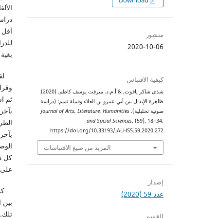
التنزيلات
Download
الألف
دراس
أقل ج
منشور
للدر
2020-10-06
بغية
لقد 
كيفية الاقتباس
وقراء
شذى شاكر ياقوت, & أ.م.د. ميرفت يوسف كاظم. (2020).
ثم اس
ظاهرة الإبدال بين أبي عمرو بن العلاء وقبيلة تميم: (دراسة
بآخر،
صوتية تحليلية).
Journal of Arts, Literature, Humanities
and Social Sciences
, (59), 18–34.
الطرف
https://doi.org/10.33193/JALHSS.59.2020.272
بآخر،
الوصو
المزيد من صيغ الاقتباسات
كل ذل
على 
إصدار
كما و
عدد 59 (2020)
بين ا
تلك.
القسم