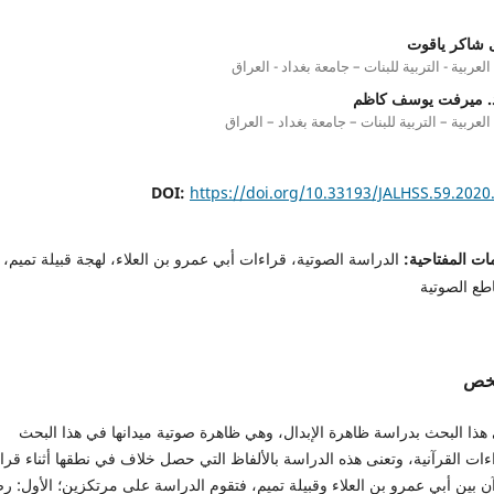
شاكر ياقوت
العربية - التربية للبنات – جامعة بغداد - العراق
د. ميرفت يوسف كاظم
 العربية – التربية للبنات – جامعة بغداد – العراق
DOI:
https://doi.org/10.33193/JALHSS.59.2020
ات المفتاحية:
الدراسة الصوتية، قراءات أبي عمرو بن العلاء، لهجة قبيلة تميم،
طع الصوتية
لخص
هذا البحث بدراسة ظاهرة الإبدال، وهي ظاهرة صوتية ميدانها في هذا البحث
ءات القرآنية، وتعنى هذه الدراسة بالألفاظ التي حصل خلاف في نطقها أثناء قرا
ن بين أبي عمرو بن العلاء وقبيلة تميم، فتقوم الدراسة على مرتكزين؛ الأول: ر