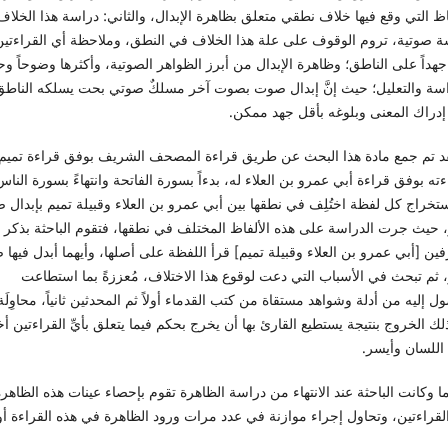
اظ التي وقع فيها خلاف نطقي متعلق بظاهرة الإبدال، والثاني: دراسة هذا الخلاف
ة صوتية، تروم الوقوف على علة هذا الخلاف في النطق، وملاحظة أي القراءتين
هداً على الناطق؛ وظاهرة الإبدال من أبرز الظواهر الصوتية، وأكثرها وضوحاً وح
اسة والتعليل؛ حيث إنَّ إبدال صوت بصوت آخر مسلكٌ صوتي بحت يسلكه الناطق
 إدراك المعنى وبلوغه بأقل جهد ممكن.
تم جمع مادة هذا البحث عن طريق قراءة المصحف الشريف بوفق قراءة تميم 
ته بوفق قراءة أبي عمرو بن العلاء له، بدءاً بسورة الفاتحة وانتهاءً بسورة الناس
تخراج كل لفظة اختُلِف في نطقها بين أبي عمرو بن العلاء وقبيلة تميم بإبدال
 حيث جرت الدراسة على هذه الألفاظ المختلف في نطقها، فتقوم الباحثة بذكر أي
ين [أبي عمرو بن العلاء وقبيلة تميم] قرأ اللفظة على أصلها، وأيهما أبدل فيها صو
 ثم تبحث في الأسباب التي دعت لوقوع هذا الاختلاف، مُعززةً بما استطاعت
ل إليه من أدلة وشواهد مستقاة من كتب القدماء أولاً ثم المحدثين ثانياً، محاوِلَ
ك الخروج بنتيجة يستطيع القارئ بها أن يخرج بحكم فيما يتعلق بأيِّ القراءتين 
اللسان وأيسر.
كانت الباحثة عند الانتهاء من دراسة الظاهرة تقوم بإحصاء عينات هذه الظاهرة
لقراءتين، وتحاول إجراء موازنة في عدد مرات ورود الظاهرة في هذه القراءة أو