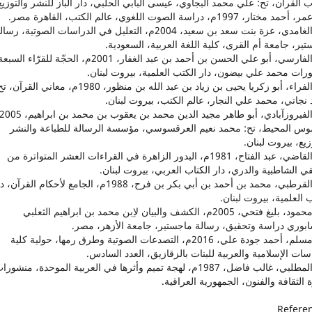
 القرآن، تح: علي محمد البجاوي، عيسى البابي الحلبي، دار الباز للنشر والتوزيع
40. الغامدي، عزة بنت سعد بن سعيد، 2004م، التعليل في الدراسات الصوتية، رسا
ير، جامعة أم القرى، كلية اللغة العربية، السعودية.
41. الفارسي، أبو علي الحسن بن أحمد بن عبد الغفار، 2001م، الحجّة للقرّاء الس
رات محمد علي بيضون، دار الكتب العلمية، بيروت لبنان.
42. الفراء، أبو زكريا يحيى بن زياد بن عبد الله بن منظور، 1980م، معاني القرآن
نجاتي، محمد علي النجار، عالم الكتب، بيروت لبنان.
موس المحيط، تح: محمد نعيم العرقسوسي، مؤسسة الرسالة للطباعة والنشر
زيع، بيروت لبنان.
44. القاضي، عبد الفتاح، 1981م، البدور الزاهرة في القراءات العشر المتواترة من
 الشاطبية والدري، دار الكتاب العربي، بيروت لبنان.
45. القرطبي، محمد بن أحمد بن أبي بكر بن فرح، 1988م، الجامع لأحكام القرآن
 العلمية، بيروت لبنان.
46. محمود، بليغ فتحي، 2005م، الكشف والبيان لاِبن محمد بن ابراهيم الثعلبي
سابوري دراسة وتحقيق، رسالة ماجستير، جامعة الأزهر، مصر.
47. مسلم، أحمد جودة علي، 2016م، التصدعات الصوتية وطرق رمها، حولية كلية
سات الإسلامية والعربية للبنات بالزقازيق، العدد السادس.
48. المطلبي، غالب فاضل، 1987م، لهجة تميم وأثرها في العربية الموحدة، منشور
 الثقافة والفنون، الجمهورية العراقية.
Refere