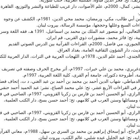
18. بشر، كمال، 2000م، علم الأصوات، دار غريب للطباعة والنشر والتوزيع، القاهرة
19. بن أبي طالب، مكي، ورمضان، محمد محي الدين، 1981م، الكشف عن وجوه
ءات السبع وعللها وحججها، مؤسسة الرسالة، بيروت لبنان.
20. الثعالبي، أبو منصور عبد الملك بن محمد بن اسماعيل، 1391 هـ، فقه اللغة وسر
ية، تح: فائز محمد، منشورات ذوي القربى، قم ايران.
21. الجبوري، مي فاضل، 2000م، القراءات القرآنية بين الدرس الصوتي القديم
يث، دار الشؤون الثقافية العامة، بغداد العراق.
22. الجندي، أحمد علم الدين، 1978م، اللهجات العربية في التراث، الدار العربية ل
23. دغريري، محمد بن علي خيرات، 1997م، أثر مخرج الحرف وصفته في تصريف
ة، أطروحة دكتوراه، جامعة أم القرى، كلية اللغة العربية، 1997م.
. الدمياطي، شهاب الدين أحمد بن محمد بن أحمد بن عبد الغني، د ت، إتحاف فضل
 في القراءات الأربع عشر، تح: علي محمد الضباع، نشر: عبد الحميد أحمد حنفي.
25. الرازي، أبو الحسين أحمد بن فارس بن زكريا القزويني، 1997م، الصاح
ة ومسائلها وسنن العرب في كلامهم، تح: أحمد حسن بسج، دار الكتب العلمية،
 لبنان.
26. الرازي، أبو الحسين أحمد بن فارس بن زكريا القزويني، 1997م، الصاح
ة ومسائلها وسنن العرب في كلامهم، تح: أحمد حسن بسج، دار الكتب العلمية،
 لبنان.
27. الزجاج، أبو إسحاق إبراهيم بن محمد بن السري بن سهل، 1988م، معاني الق
به، تح: عبد الجليل عبده شلبي، عالم الكتب، بيروت لبنان.