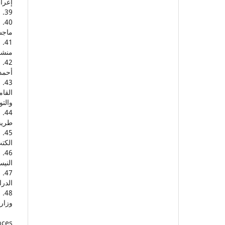
إعراب
39. عمر، أحمد مختار، 1997م، دراسة الصوت اللغوي، عالم الكتب، القاهرة مصر.
ماجست
منشو
أحمد 
القا
والتو
طريقي
الكتب
الني
الدرا
وزارة
nces