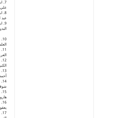
علي 
عبد ا
البدي
العلم
11
العرب
الكبر
أحمد
14
شوقي
15
هارون
يعقو
التصر