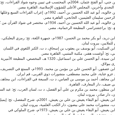
7. ابن جني، أبو الفتح عثمان، 2004م، المحتسب في تبيين وجوه شواذ القراءات، تح:
النجدي وآخرين، المجلس الأعلى للشؤون الإسلامية، القاهرة مصر.
8. ابن خالويه، أبو عبد الله الحسين بن أحمد، 1992م، إعراب القراءات السبع وع
لرحمن سليمان العثيمين، الخانجي، القاهرة مصر.
9. ابن خالويه، أبو عبد الله الحسين بن أحمد، 1934م، مختصر في شواذ القرآ
ع، تح: براجشتراسر، المطبعة الرحمانية، مصر.
10. ابن دريد، أبو بكر محمد بن الحسن، 1987م، جمهرة اللغة، تح: رمزي البعلبكي
 للملايين، بيروت لبنان.
. ابن السكيت، أبو يوسف بن يعقوب بن إسحاق، د ت، الكنز اللغوي في اللسان
ي، تح: أوغست هفنر، مكتبة المتنبي، القاهرة مصر.
12. ابن سيدة، أبو الحسن علي بن اسماعيل، 1320 هـ، المخصص، المطبعة الأميرية
ى ببولاق.
13. ابن عصفور، أبو الحسن علي بن مؤمن بن محمد، 1993م، الممتع في ال
 عزو عناية، علي محمد مصطفى، منشورات ذوي القربى، قم ايران.
. ابن مجاهد، أحمد بن موسى بن العباس، د ت، السبعة في القراءات، ابن مجاهد، 
 ضيف، دار المعارف، القاهرة.
. ابن منظور، محمد بن مكرم بن علي أبو الفضل، د ت، لسان العرب، تح: عبد السل
، دار صادر، بيروت لبنان.
16. ابن يعيش، أبو البقاء يعيش بن علي بن يعيش، 2001م، شرح المفصل، تح: إيم
ب، منشورات محمد علي بيضون، دار الكتب العلمية، بيروت لبنان.
17. ابن يعيش، أبو البقاء يعيش بن علي بن يعيش، 1973م، شرح الملوكي في
يف، تح: فخر الدين قباوة، المكتبة العربية، حلب سورية.