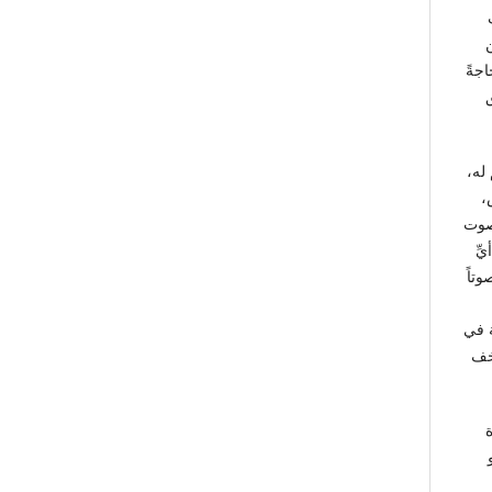
اجةً
له،
،
 صوت
ِّ
تاً
ة في
أخف