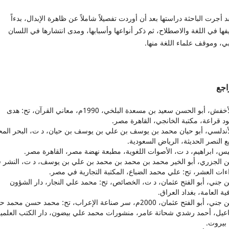
جرت الباحثة دراستها بعد أن أوردت تفصيلاً شاملاً عن ظاهرة الإبدال، بدءاً
فها في اللغة والاصطلاح، ثم ذكر أنواعها وأسبابها، ومدى انتشارها في اللسان
ي، وموقف علماء اللغة منها.
اجع
1. الأخفش، أبو الحسن سعيد بن مسعدة البلخي، 1990م، معاني القرآن، تح: هدى
د قراعة، مكتبة الخانجي، القاهرة مصر.
الأندلسي، أبو حيان محمد بن يوسف بن علي بن يوسف بن حيان، د ت، البحر الم
 النصر الحديثة، الرياض السعودية.
ابن الجزري، أبو الخير محمد بن محمد بن محمد بن علي بن يوسف، د ت، النشر 
ءات العشر، تح: علي محمد الضباع، المكتبة التجارية في مصر.
ابن جني، أبو الفتح عثمان، د ت، الخصائص، تح: محمد علي النجار، دار الشؤون
فية العامة، بغداد العراق.
6. ابن جني، أبو الفتح عثمان، 2000م، سر صناعة الإعراب، تح: محمد حسن محم
عيل، أحمد رشدي شحاتة عامر، منشورات محمد علي بيضون، دار الكتب العلمية
 بيروت.