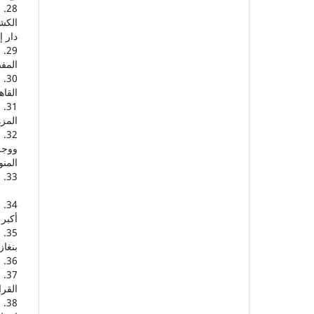
الكشا
دار إ
المفص
30
القا
المزه
ووجه 
المنو
33. شاهين، عبد الصبور، 1405 هـ، في التطور اللغوي، مؤسسة الرسالة، بيروت لبنان.
أكبر 
بنغاز
36. عفيفي، أحمد، د ت، ظاهرة التخفيف في النحو العربي، الدار المصرية اللبنانية.
القرا