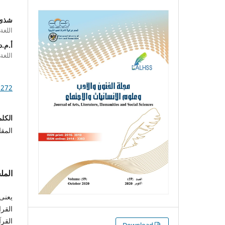
شذى 
اللغة 
أ.م.
اللغة
.272
الكلم
المقا
الم
يعنى 
القرا
القرآ