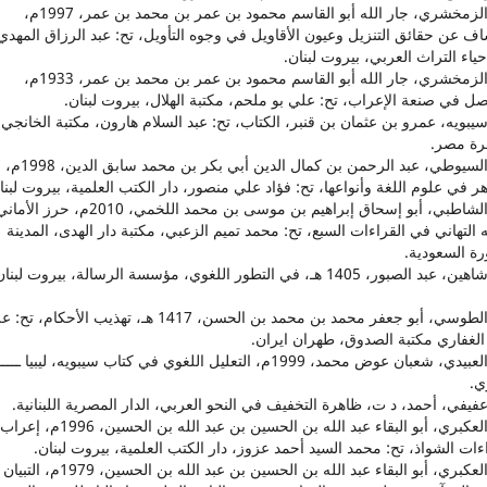
28. الزمخشري، جار الله أبو القاسم محمود بن عمر بن محمد بن عمر، 1997م،
ف عن حقائق التنزيل وعيون الأقاويل في وجوه التأويل، تح: عبد الرزاق المهدي
حياء التراث العربي، بيروت لبنان.
29. الزمخشري، جار الله أبو القاسم محمود بن عمر بن محمد بن عمر، 1933م،
ل في صنعة الإعراب، تح: علي بو ملحم، مكتبة الهلال، بيروت لبنان.
. سيبويه، عمرو بن عثمان بن قنبر، الكتاب، تح: عبد السلام هارون، مكتبة الخانجي،
هرة مصر.
31. السيوطي، عبد الرحمن بن كمال الدين أبي بكر بن محمد سابق الدين، 1998م،
ر في علوم اللغة وأنواعها، تح: فؤاد علي منصور، دار الكتب العلمية، بيروت لبنا
32. الشاطبي، أبو إسحاق إبراهيم بن موسى بن محمد اللخمي، 2010م، حرز الأم
التهاني في القراءات السبع، تح: محمد تميم الزعبي، مكتبة دار الهدى، المدينة
رة السعودية.
34. الطوسي، أبو جعفر محمد بن محمد بن الحسن، 1417 هـ، تهذيب الأحكام، 
الغفاري مكتبة الصدوق، طهران ايران.
35. العبيدي، شعبان عوض محمد، 1999م، التعليل اللغوي في كتاب سيبويه، ليبيا ـــــ
ي.
37. العكبري، أبو البقاء عبد الله بن الحسين بن عبد الله بن الحسين، 1996م، إعراب
ءات الشواذ، تح: محمد السيد أحمد عزوز، دار الكتب العلمية، بيروت لبنان.
38. العكبري، أبو البقاء عبد الله بن الحسين بن عبد الله بن الح