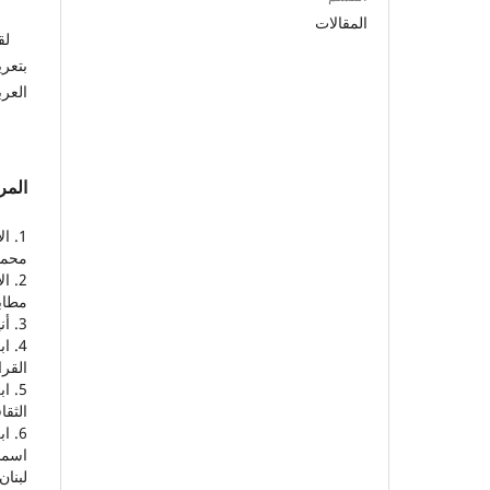
المقالات
لقد أ
بتعري
العرب
المر
محمو
2. 
مطابع
3. أنيس، ابراهيم، د ت، الأصوات اللغوية، مطبعة نهضة مصر، القاهرة مصر.
4. 
القرا
5. 
الثقا
اسما
لبنان