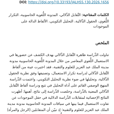
DOI:
https://doi.org/10.33193/JALHSS.130.202
 المفتاحية:
التَّقابل الدِّلالي، المدونة اللُّغوية الحاسوبية، التكرار
، الحقول الدِّلالية، التحليل التكويني، الألفاظ الدالة على
دات
ص
الدِّراسة ظاهرة التَّقابل الدِّلالي بهدف الكشف عن حضورها في
ال اللُّغوي المعاصر من خلال المدونة اللُّغوية الحاسوبية مدونة
لملك عبد العزيز للعلوم والتقنية، فقد اختيرت عينة من ألفاظ
ل الدِّلالي لدراسة تكرار الاستعمال، وتصنيفها وفق نظرية الحقول
ية، وتحليلها في ضوء نظرية التحليل التكويني، واعتمدت الدِّراسة
الوصفي القائم على أداة التحليل في تتبع ودراسة ألفاظ التَّقابل
ي المعنية بالدِّراسة، وخلصت الدِّراسة إلى نتائج، أهمها: أظهرت
 الإحصائية لمتقابلات الدِّراسة الدلالية في حقل الموجودات عن
لاستعمال فيما بينها في سياقات المدونة الحاسوبية مدونة مدينة
د العزيز للعلوم والتقنية؛ إذ تبيّن أن المتقابلين (الرجل والمرأة)