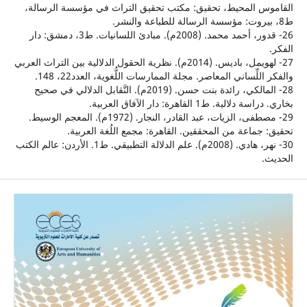
س المحيط، تحقيق: مكتب تحقيق التراث في مؤسسة الرسالة،
26- قدور، أحمد محمد. (2008م). مبادئ اللسانيات. ط3، دمشق: دار
27- لهويمل، باديس. (2014م). نظرية الحقول الدلالية بين التراث العربي
لِّساني المعاصر. مجلة الممارسات اللُّغوية، العدد22، 148.
28- المالكي، رائدة بنت حسن. (2019م). التَّقابل الدلالي في صحيح
لية. ط1 القاهرة: دار الآفاق العربية.
29- مصطفى، الزيات، عبد القادر، النجار. (1972م). المعجم الوسيط.
جماعة من المحققين. القاهرة: مجمع اللُغة العربية.
30- نهر، هادي. (2008م). علم الدلالة التطبيقي. ط1. الأردن: عالم الكتب