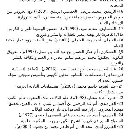
.
16- الزبيدي، محمد مرتضى الحسيني الزبيدي (2001م) تاج العروس من
لقاموس، تحقيق: جماعة من المتخصصين، الكويت: وزارة
والأنباء.
17- الطنطاوي، محمد سيد. (19990م). التفسير الوسيط للقرآن الكريم.
18- العاملي. أحمد رضا العاملي. (1960م). متن اللُغة، بيروت: دار مكتبة
19- العسكري، أبو هلال الحسن بن عبد الله بن سهل. (1997م)، الفروق
ية، تحقيق: محمد إبراهيم سليم، مصر: دار العلم والثقافة للنشر
.
20- عبد الصبور، محمد أحمد عبد الصبور. (2016م). الكفاءة التعريفية
م المصطلحات اللِّسانية: تحليل تكويني وتأسيس منهجي، مجلة
عدد 4.
21- عبد العبود، جاسم محمد. (2007م). مصطلحات الدلالة العربية.
دار الكتب.
لفراهيدي، أبو عبد الرحمن بن أحمد بن تميم. (د.ت). العين. تحقيق:
مخزومي، إبراهيم السامرائي. دار ومكتبة الهلال.
24- الفيومي، أحمد بن محمد بن علي الفيومي الحموي (1977م)
 المنير في غريب الشرح الكبير، بيروت: المكتبة العلمية.
25- الفيروز آبادي، مجد الدين أبو طاهر محمد بن يعقوب (2005م)،