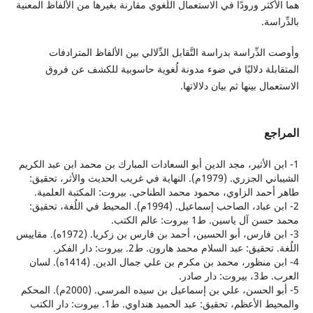
ثر ورودًا في الاستعمال اللُّغوي مقارنة بغيرها من الألفاظ المعنية
ة.
دِّراسة بدراسة التَّقابل الدِّلالي بين الألفاظ المترادفات
لة دلاليًا في ضوء مدونة لُغوية حاسوبية للكشف عن فروق
ل بينها ثم بيان دلالاتها.
ع
 الأثير، مجد الدين أبو السعادات المبارك بن محمد ابن عبد الكريم
الشيباني الجزري. (1979م). النهاية في غريب الحديث والأثر، تحقيق:
مد الزاوي، محمود محمد الطناحي. بيروت: المكتبة العلمية.
2- ابن عباد، الصاحب إسماعيل. (1994م). المحيط في اللُغة، تحقيق:
 ياسين. ط1 بيروت: عالم الكتب.
3- ابن فارس، أبو الحسين، أحمد بن فارس بن زكريا. (1972ه). مقاييس
يق: عبد السلام محمد هارون. ط2. بيروت: دار الفكر.
4- ابن منظور، محمد بن مكرم بن علي جمال الدين. (1414ه). لسان
ار صادر.
5- أبو الحسن، علي بن إسماعيل بن سيده المرسي. (2000م). المحكم
والمحيط الأعظم، تحقيق: عبد الحميد هنداوي. ط1. بيروت: دار الكتب