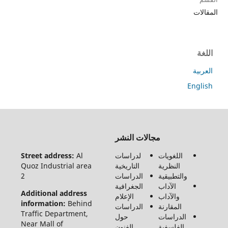
ت
ة
En
جميع
مجالات النشر
الحقوق
محفوظة
اللغويات
لدراسات
Al
Street address:
لـ مجلة
النظرية
التاريخية
Quoz Industrial area
الفنون
والتطبيقية
الدراسات
2
والأدب
الآداب
الجغرافية
وعلوم
Additional address
والآداب
الإعلام
الإنسانيات
information:
Behind
المقارنة
الدراسات
والاجتماع
Traffic Department,
الدراسات
حول
©2026
Near Mall of
الفلسفية
الفنون