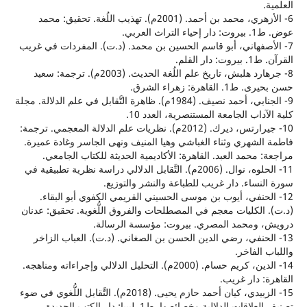
6- الأزهري، محمد بن أحمد. (2001م). تهذيب اللُغة. تحقيق: محمد
ث العربي.
صفهاني، أبو قاسم الحسين بن محمد. (د.ت). المفردات في غريب
ر القلم.
8- جرهارد هلبش، تاريخ علم اللُغة الحديث. (2003م). ترجمة: سعيد
لقاهرة: زهراء الشرق.
9- الجنابي، أحمد نصيف. (1984م). ظاهرة التَّقابل في علم الدلالة. مجلة
داب الجامعة المستنصرية، العدد 10.
10- جيرارتس، ديرك. (2012م). نظريات علم الدلالة المعجمي. ترجمة:
لشهري وثناء الغباشي وهيا المنيف ونهى الجاسر وغادة عميرة.
 محمد العبد. القاهرة: الأكاديمية الحديثة للكتاب الجامعي.
11- الحلوه، نوال. (2006م). التَّقابل الدلالي دراسة نظرية تطبيقية في
نساء. دار غريب للطباعة والنشر والتوزيع.
لحنفي، أيوب بن موسى الحسيني القريمي الكفوي أبو البقاء.
الكليات معجم في المصطلحات والفروق اللُّغوية. تحقيق: عدنان
 ومحمد المصري. بيروت: مؤسسة الرسالة.
الحنفي، رضي الدين الحسن بن الصغاني. (د.ت). العباب الزاخر
الفاخر.
14- الدين، كريم حسام. (2000م). التحليل الدلالي وإجراءاته ومناهجه.
: دار غريب.
15- الزبيدي، كيان أحمد حازم يحيى. (2018م). التَّقابل اللُّغوي في ضوء
تصنيف العلاقات الدلالية وخصائصها. ط1. ليبيا: دار الكتب الجديدة