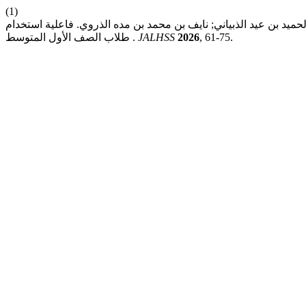
(1)
 الذبياني; نايف بن محمد بن مده الذروي. فاعلية استخدام ChatGPT في تطوير المهارات البرمجية الأساسية بلغة بايثون لدى
, 61-75.
2026
JALHSS
طلاب الصف الأول المتوسط .