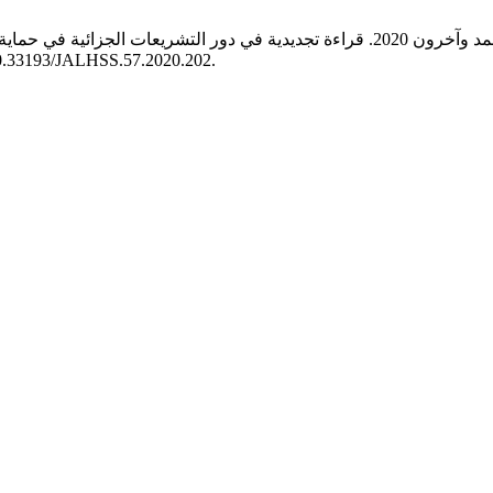
. 57 (أغسطس 2020), 218–229. LHSS.57.2020.202