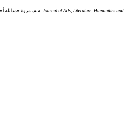
Journal of Arts, Literature, Humanities and
م.م. مروة حمدالله أحمد وآخرون 2020. قراءة تجديدية في دور التشريعات الجزائية في حماية المستهلك في العراق: (دراسة تحليلية في تشريعات ما بعد عام 2003).