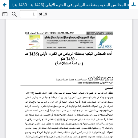
أداء المجالس البلدية بمنطقة الرياض في الفترة الأولى (1426 هـ - 1430 هـ)