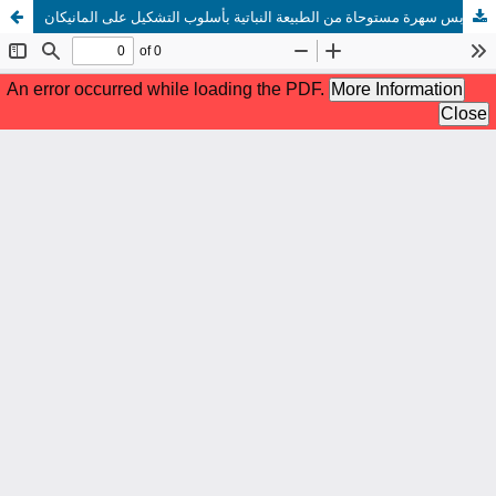
صياغات تشكيلية لملابس سهرة مستوحاة من الطبيعة النباتية بأسلوب التشكيل على المانيكان